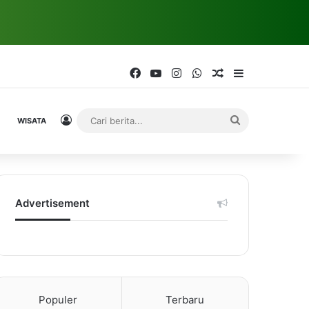
Facebook
YouTube
Instagram
WhatsApp
Random Article
Sidebar
Log In
Cari
WISATA
berita...
Advertisement
Populer
Terbaru