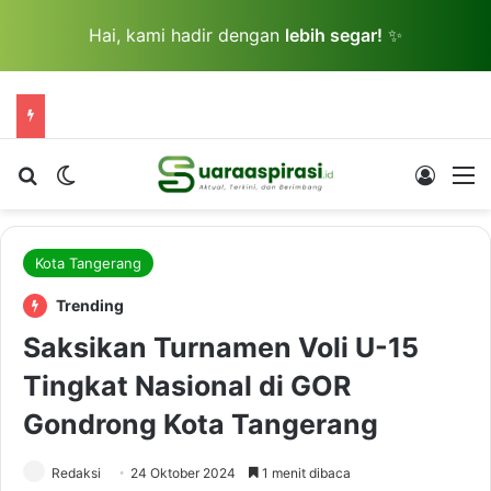
Hai, kami hadir dengan
lebih segar!
✨
Cari berita...
Switch skin
Log In
M
Kota Tangerang
Trending
Saksikan Turnamen Voli U-15
Tingkat Nasional di GOR
Gondrong Kota Tangerang
Redaksi
24 Oktober 2024
1 menit dibaca