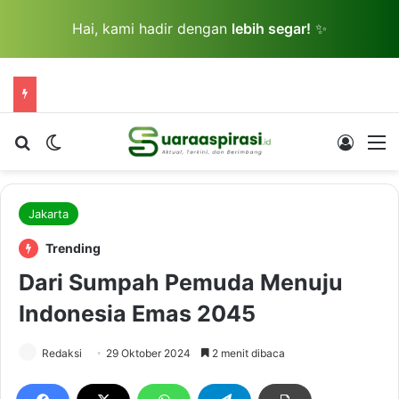
Hai, kami hadir dengan
lebih segar!
✨
Cari berita...
Switch skin
Log In
M
Jakarta
Trending
Dari Sumpah Pemuda Menuju
Indonesia Emas 2045
Redaksi
29 Oktober 2024
2 menit dibaca