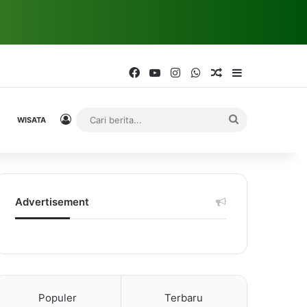
Facebook
YouTube
Instagram
WhatsApp
Random Article
Sidebar
Log In
Cari
WISATA
berita...
Advertisement
Populer
Terbaru