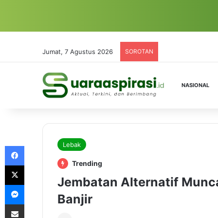
Jumat, 7 Agustus 2026
SOROTAN
NASIONAL
Lebak
Facebook
Trending
X
Jembatan Alternatif Mun
Messenger
Banjir
Share via Email