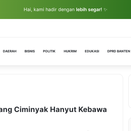
Hai, kami hadir dengan
lebih segar!
✨
DAERAH
BISNIS
POLITIK
HUKRIM
EDUKASI
DPRD BANTEN
cang Ciminyak Hanyut Kebawa