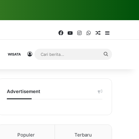
Facebook
YouTube
Instagram
WhatsApp
Random Article
Sidebar
Log In
Cari
WISATA
berita...
Advertisement
Populer
Terbaru