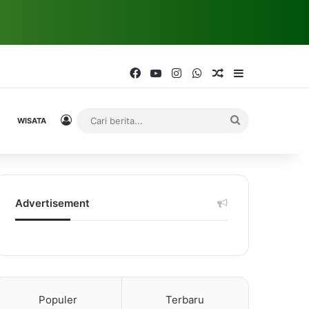
Facebook
YouTube
Instagram
WhatsApp
Random Article
Sidebar
Log In
Cari
WISATA
berita...
Advertisement
Populer
Terbaru