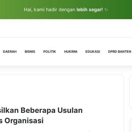
Hai, kami hadir dengan
lebih segar!
✨
DAERAH
BISNIS
POLITIK
HUKRIM
EDUKASI
DPRD BANTEN
silkan Beberapa Usulan
s Organisasi