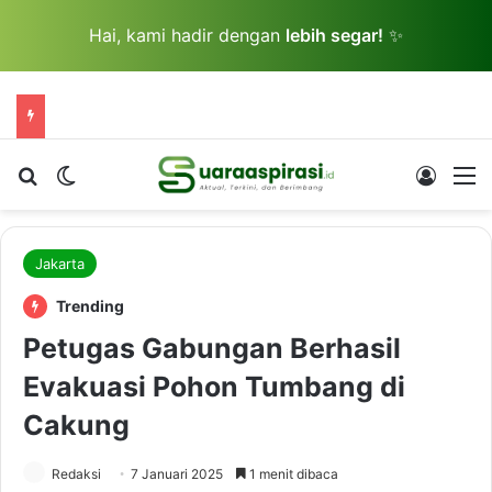
Hai, kami hadir dengan
lebih segar!
✨
Cari berita...
Switch skin
Log In
M
Jakarta
Trending
Petugas Gabungan Berhasil
Evakuasi Pohon Tumbang di
Cakung
Redaksi
7 Januari 2025
1 menit dibaca