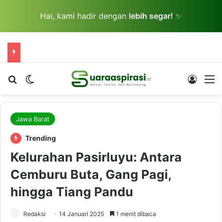
Hai, kami hadir dengan
lebih segar!
✨
Cari berita...
Switch skin
Log In
M
Jawa Barat
Trending
Kelurahan Pasirluyu: Antara
Cemburu Buta, Gang Pagi,
hingga Tiang Pandu
Redaksi
14 Januari 2025
1 menit dibaca