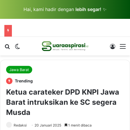
Hai, kami hadir dengan
lebih segar!
✨
Cari berita...
Switch skin
Log In
M
Jawa Barat
Trending
Ketua carateker DPD KNPI Jawa
Barat intruksikan ke SC segera
Musda
Redaksi
20 Januari 2025
1 menit dibaca