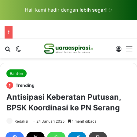
Hai, kami hadir dengan
lebih segar!
✨
Cari berita...
Switch skin
Log In
M
Banten
Trending
Antisipasi Keberatan Putusan,
BPSK Koordinasi ke PN Serang
Redaksi
24 Januari 2025
1 menit dibaca