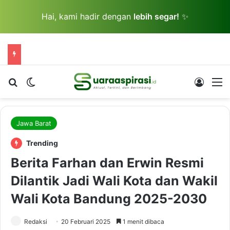
Hai, kami hadir dengan
lebih segar!
✨
Cari berita...
Switch skin
Log In
M
Jawa Barat
Trending
Berita Farhan dan Erwin Resmi
Dilantik Jadi Wali Kota dan Wakil
Wali Kota Bandung 2025-2030
Redaksi
20 Februari 2025
1 menit dibaca