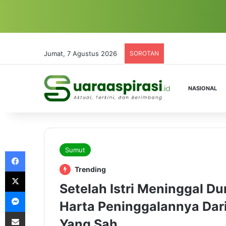
Jumat, 7 Agustus 2026
SOROTAN
NASIONAL
Sumut
Facebook
Trending
X
Setelah Istri Meninggal D
Messenger
Harta Peninggalannya Dari
Share via Email
Yang Sah