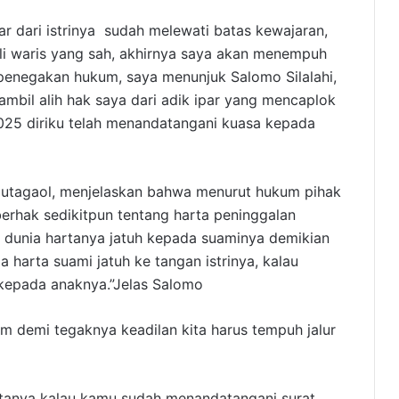
ar dari istrinya sudah melewati batas kewajaran,
li waris yang sah, akhirnya saya akan menempuh
penegakan hukum, saya menunjuk Salomo Silalahi,
bil alih hak saya dari adik ipar yang mencaplok
025 diriku telah menandatangani kuasa kepada
Hutagaol, menjelaskan bahwa menurut hukum pihak
 berhak sedikitpun tentang harta peninggalan
al dunia hartanya jatuh kepada suaminya demikian
 harta suami jatuh ke tangan istrinya, kalau
h kepada anaknya.”Jelas Salomo
 demi tegaknya keadilan kita harus tempuh jalur
anya kalau kamu sudah menandatangani surat