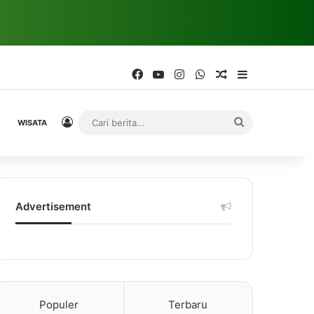
Facebook
YouTube
Instagram
WhatsApp
Random Article
Sidebar
Log In
Cari
WISATA
berita...
Advertisement
Populer
Terbaru