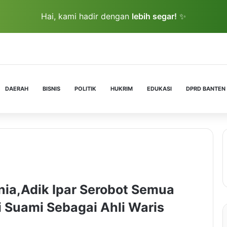
Hai, kami hadir dengan
lebih segar!
✨
DAERAH
BISNIS
POLITIK
HUKRIM
EDUKASI
DPRD BANTEN
unia,Adik Ipar Serobot Semua
 Suami Sebagai Ahli Waris