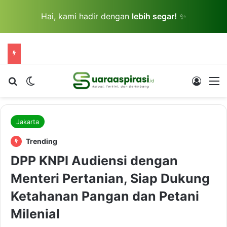
Hai, kami hadir dengan
lebih segar!
✨
Cari berita...
Switch skin
Log In
M
Jakarta
Trending
DPP KNPI Audiensi dengan
Menteri Pertanian, Siap Dukung
Ketahanan Pangan dan Petani
Milenial