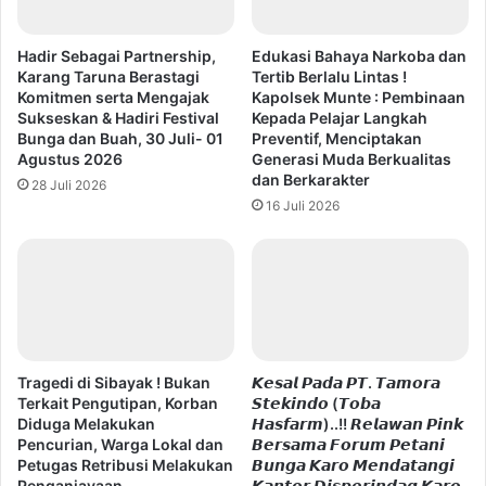
Hadir Sebagai Partnership,
Edukasi Bahaya Narkoba dan
Karang Taruna Berastagi
Tertib Berlalu Lintas !
Komitmen serta Mengajak
Kapolsek Munte : Pembinaan
Sukseskan & Hadiri Festival
Kepada Pelajar Langkah
Bunga dan Buah, 30 Juli- 01
Preventif, Menciptakan
Agustus 2026
Generasi Muda Berkualitas
dan Berkarakter
28 Juli 2026
16 Juli 2026
Tragedi di Sibayak ! Bukan
𝙆𝙚𝙨𝙖𝙡 𝙋𝙖𝙙𝙖 𝙋𝙏. 𝙏𝙖𝙢𝙤𝙧𝙖
Terkait Pengutipan, Korban
𝙎𝙩𝙚𝙠𝙞𝙣𝙙𝙤 (𝙏𝙤𝙗𝙖
Diduga Melakukan
𝙃𝙖𝙨𝙛𝙖𝙧𝙢)..!! 𝙍𝙚𝙡𝙖𝙬𝙖𝙣 𝙋𝙞𝙣𝙠
Pencurian, Warga Lokal dan
𝘽𝙚𝙧𝙨𝙖𝙢𝙖 𝙁𝙤𝙧𝙪𝙢 𝙋𝙚𝙩𝙖𝙣𝙞
Petugas Retribusi Melakukan
𝘽𝙪𝙣𝙜𝙖 𝙆𝙖𝙧𝙤 𝙈𝙚𝙣𝙙𝙖𝙩𝙖𝙣𝙜𝙞
Penganiayaan
𝙆𝙖𝙣𝙩𝙤𝙧 𝘿𝙞𝙨𝙥𝙚𝙧𝙞𝙣𝙙𝙖𝙜 𝙆𝙖𝙧𝙤