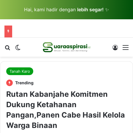
Hai, kami hadir dengan
lebih segar!
✨
Cari berita...
Switch skin
Log In
M
Tanah Karo
Trending
Rutan Kabanjahe Komitmen
Dukung Ketahanan
Pangan,Panen Cabe Hasil Kelola
Warga Binaan