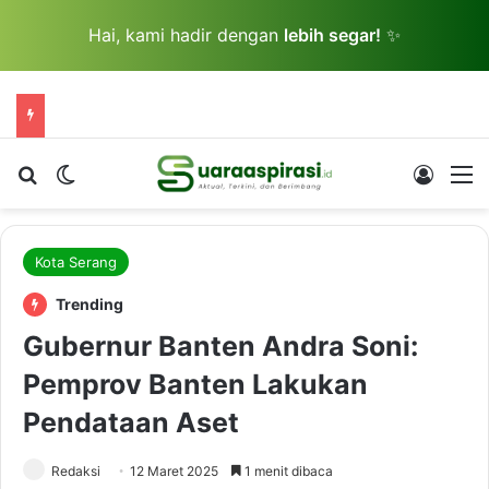
Hai, kami hadir dengan
lebih segar!
✨
Cari berita...
Switch skin
Log In
M
Kota Serang
Trending
Gubernur Banten Andra Soni:
Pemprov Banten Lakukan
Pendataan Aset
Redaksi
12 Maret 2025
1 menit dibaca