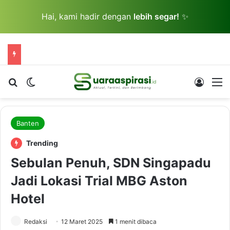
Hai, kami hadir dengan
lebih segar!
✨
Cari berita...
Switch skin
Log In
M
Banten
Trending
Sebulan Penuh, SDN Singapadu
Jadi Lokasi Trial MBG Aston
Hotel
Redaksi
12 Maret 2025
1 menit dibaca