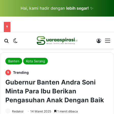
Hai, kami hadir dengan
lebih segar!
✨
Cari berita...
Switch skin
Log In
M
Banten
Kota Serang
Trending
Gubernur Banten Andra Soni
Minta Para Ibu Berikan
Pengasuhan Anak Dengan Baik
Redaksi
14 Maret 2025
1 menit dibaca