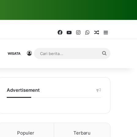
Facebook
YouTube
Instagram
WhatsApp
Random Article
Sidebar
Log In
Cari
WISATA
berita...
Advertisement
Populer
Terbaru