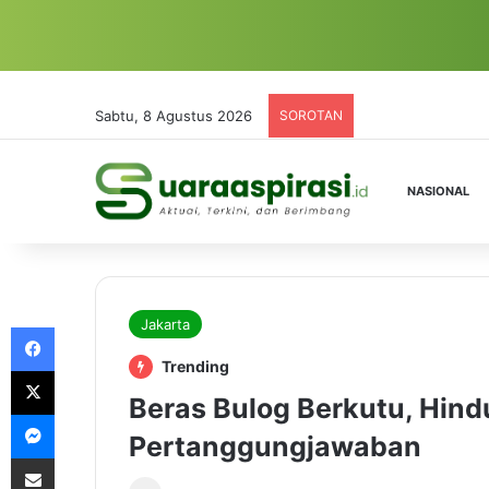
Sabtu, 8 Agustus 2026
SOROTAN
NASIONAL
Jakarta
Facebook
Trending
X
Beras Bulog Berkutu, Hind
Messenger
Pertanggungjawaban
Share via Email