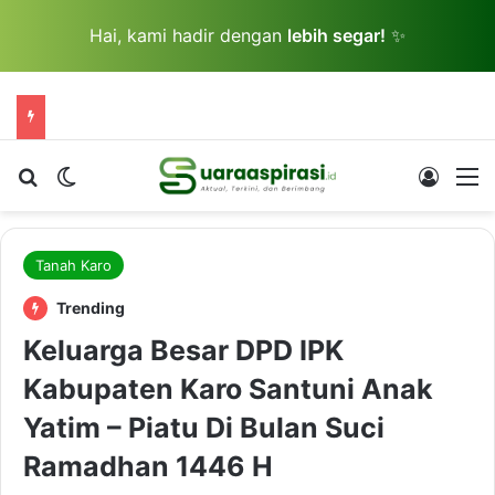
Hai, kami hadir dengan
lebih segar!
✨
Cari berita...
Switch skin
Log In
M
Tanah Karo
Trending
Keluarga Besar DPD IPK
Kabupaten Karo Santuni Anak
Yatim – Piatu Di Bulan Suci
Ramadhan 1446 H