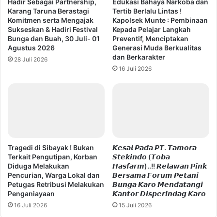
Hadir Sebagai Partnership,
Edukasi Bahaya Narkoba dan
Karang Taruna Berastagi
Tertib Berlalu Lintas !
Komitmen serta Mengajak
Kapolsek Munte : Pembinaan
Sukseskan & Hadiri Festival
Kepada Pelajar Langkah
Bunga dan Buah, 30 Juli- 01
Preventif, Menciptakan
Agustus 2026
Generasi Muda Berkualitas
dan Berkarakter
28 Juli 2026
16 Juli 2026
Tragedi di Sibayak ! Bukan
𝙆𝙚𝙨𝙖𝙡 𝙋𝙖𝙙𝙖 𝙋𝙏. 𝙏𝙖𝙢𝙤𝙧𝙖
Terkait Pengutipan, Korban
𝙎𝙩𝙚𝙠𝙞𝙣𝙙𝙤 (𝙏𝙤𝙗𝙖
Diduga Melakukan
𝙃𝙖𝙨𝙛𝙖𝙧𝙢)..!! 𝙍𝙚𝙡𝙖𝙬𝙖𝙣 𝙋𝙞𝙣𝙠
Pencurian, Warga Lokal dan
𝘽𝙚𝙧𝙨𝙖𝙢𝙖 𝙁𝙤𝙧𝙪𝙢 𝙋𝙚𝙩𝙖𝙣𝙞
Petugas Retribusi Melakukan
𝘽𝙪𝙣𝙜𝙖 𝙆𝙖𝙧𝙤 𝙈𝙚𝙣𝙙𝙖𝙩𝙖𝙣𝙜𝙞
Penganiayaan
𝙆𝙖𝙣𝙩𝙤𝙧 𝘿𝙞𝙨𝙥𝙚𝙧𝙞𝙣𝙙𝙖𝙜 𝙆𝙖𝙧𝙤
16 Juli 2026
15 Juli 2026