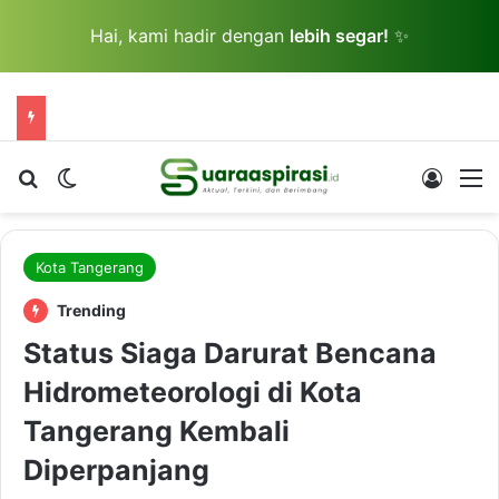
Hai, kami hadir dengan
lebih segar!
✨
Cari berita...
Switch skin
Log In
M
Kota Tangerang
Trending
Status Siaga Darurat Bencana
Hidrometeorologi di Kota
Tangerang Kembali
Diperpanjang