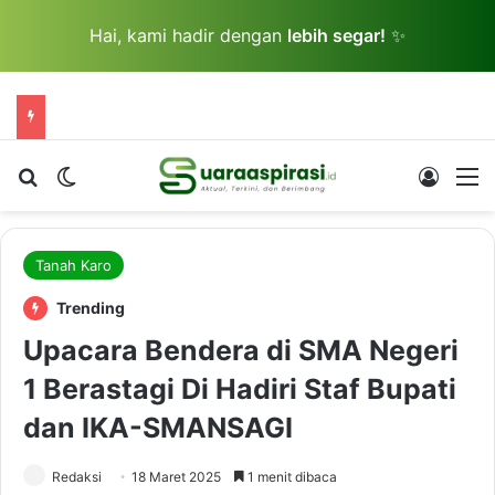
Hai, kami hadir dengan
lebih segar!
✨
Cari berita...
Switch skin
Log In
M
Tanah Karo
Trending
Upacara Bendera di SMA Negeri
1 Berastagi Di Hadiri Staf Bupati
dan IKA-SMANSAGI
Redaksi
18 Maret 2025
1 menit dibaca