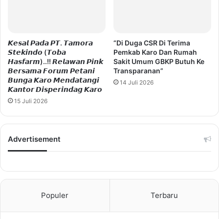
𝙆𝙚𝙨𝙖𝙡 𝙋𝙖𝙙𝙖 𝙋𝙏. 𝙏𝙖𝙢𝙤𝙧𝙖
“Di Duga CSR Di Terima
𝙎𝙩𝙚𝙠𝙞𝙣𝙙𝙤 (𝙏𝙤𝙗𝙖
Pemkab Karo Dan Rumah
𝙃𝙖𝙨𝙛𝙖𝙧𝙢)..!! 𝙍𝙚𝙡𝙖𝙬𝙖𝙣 𝙋𝙞𝙣𝙠
Sakit Umum GBKP Butuh Ke
𝘽𝙚𝙧𝙨𝙖𝙢𝙖 𝙁𝙤𝙧𝙪𝙢 𝙋𝙚𝙩𝙖𝙣𝙞
Transparanan”
𝘽𝙪𝙣𝙜𝙖 𝙆𝙖𝙧𝙤 𝙈𝙚𝙣𝙙𝙖𝙩𝙖𝙣𝙜𝙞
14 Juli 2026
𝙆𝙖𝙣𝙩𝙤𝙧 𝘿𝙞𝙨𝙥𝙚𝙧𝙞𝙣𝙙𝙖𝙜 𝙆𝙖𝙧𝙤
15 Juli 2026
Advertisement
Populer
Terbaru