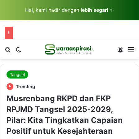
Hai, kami hadir dengan
lebih segar!
✨
Cari berita...
Switch skin
Log In
M
Tangsel
Trending
Musrenbang RKPD dan FKP
RPJMD Tangsel 2025-2029,
Pilar: Kita Tingkatkan Capaian
Positif untuk Kesejahteraan