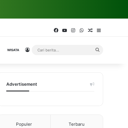
Facebook
YouTube
Instagram
WhatsApp
Random Article
Sidebar
Log In
Cari
WISATA
berita...
Advertisement
Populer
Terbaru