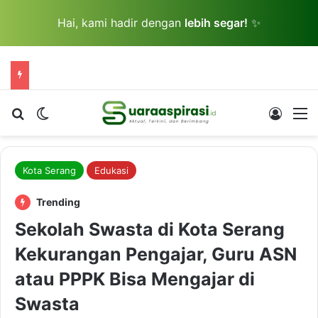
Hai, kami hadir dengan
lebih segar!
✨
Cari berita...
Switch skin
Log In
M
Kota Serang
Edukasi
Trending
Sekolah Swasta di Kota Serang
Kekurangan Pengajar, Guru ASN
atau PPPK Bisa Mengajar di
Swasta