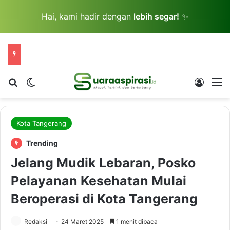
Hai, kami hadir dengan
lebih segar!
✨
Cari berita...
Switch skin
Log In
M
Kota Tangerang
Trending
Jelang Mudik Lebaran, Posko
Pelayanan Kesehatan Mulai
Beroperasi di Kota Tangerang
Redaksi
24 Maret 2025
1 menit dibaca