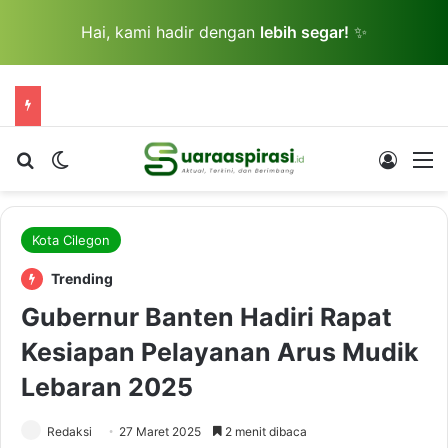
Hai, kami hadir dengan
lebih segar!
✨
Cari berita...
Switch skin
Log In
M
Kota Cilegon
Trending
Gubernur Banten Hadiri Rapat
Kesiapan Pelayanan Arus Mudik
Lebaran 2025
Redaksi
27 Maret 2025
2 menit dibaca