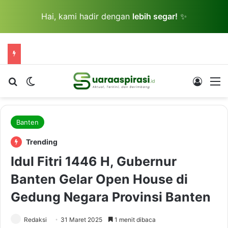
Hai, kami hadir dengan
lebih segar!
✨
Cari berita...
Switch skin
Log In
M
Banten
Trending
Idul Fitri 1446 H, Gubernur
Banten Gelar Open House di
Gedung Negara Provinsi Banten
Redaksi
31 Maret 2025
1 menit dibaca