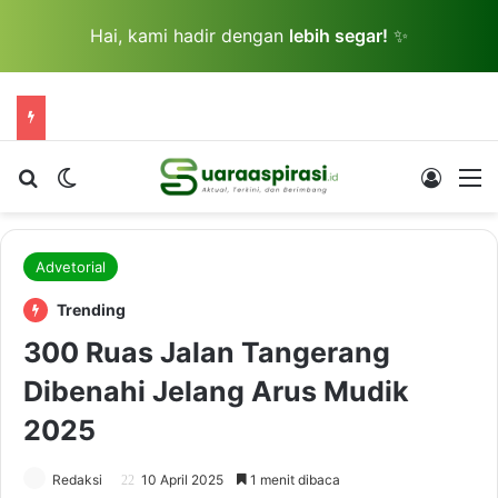
Hai, kami hadir dengan
lebih segar!
✨
Cari berita...
Switch skin
Log In
M
Advetorial
Trending
300 Ruas Jalan Tangerang
Dibenahi Jelang Arus Mudik
2025
Redaksi
10 April 2025
1 menit dibaca