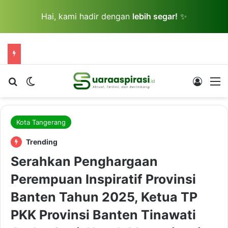
Hai, kami hadir dengan
lebih segar!
✨
Cari berita...
Switch skin
Log In
M
Kota Tangerang
Trending
Serahkan Penghargaan
Perempuan Inspiratif Provinsi
Banten Tahun 2025, Ketua TP
PKK Provinsi Banten Tinawati