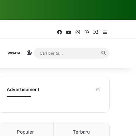
Facebook
YouTube
Instagram
WhatsApp
Random Article
Sidebar
Log In
Cari
WISATA
berita...
Advertisement
Populer
Terbaru