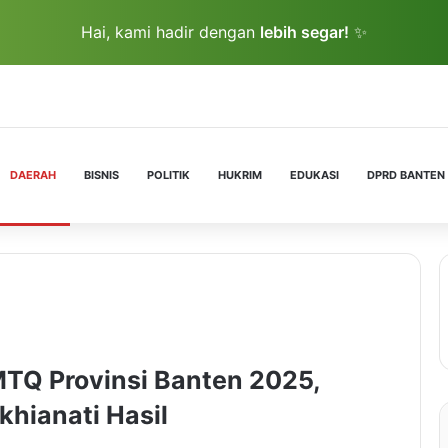
Hai, kami hadir dengan
lebih segar!
✨
DAERAH
BISNIS
POLITIK
HUKRIM
EDUKASI
DPRD BANTEN
TQ Provinsi Banten 2025,
khianati Hasil