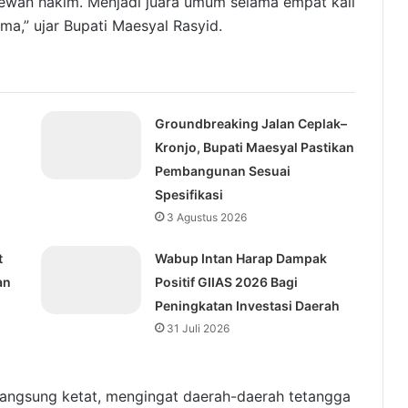
dewan hakim. Menjadi juara umum selama empat kali
ma,” ujar Bupati Maesyal Rasyid.
Groundbreaking Jalan Ceplak–
Kronjo, Bupati Maesyal Pastikan
Pembangunan Sesuai
Spesifikasi
3 Agustus 2026
t
Wabup Intan Harap Dampak
an
Positif GIIAS 2026 Bagi
Peningkatan Investasi Daerah
31 Juli 2026
langsung ketat, mengingat daerah-daerah tetangga