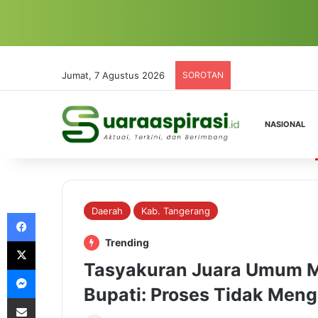
Jumat, 7 Agustus 2026
SOROTAN
NASIONAL
Daerah
Kab. Tangerang
Facebook
X
Trending
Tasyakuran Juara Umum M
Messenger
Bupati: Proses Tidak Meng
Share via Email