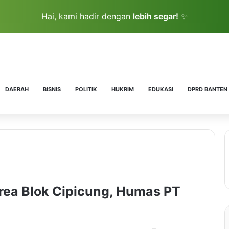
Hai, kami hadir dengan
lebih segar!
✨
DAERAH
BISNIS
POLITIK
HUKRIM
EDUKASI
DPRD BANTEN
rea Blok Cipicung, Humas PT