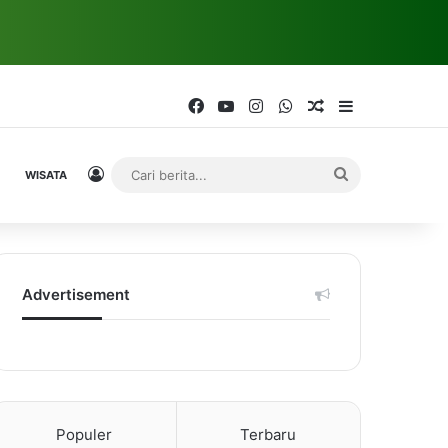
Facebook
YouTube
Instagram
WhatsApp
Random Article
Sidebar
Log In
Cari
WISATA
berita...
Advertisement
Populer
Terbaru