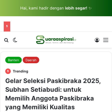
Hai, kami hadir dengan
lebih segar!
✨
Cari berita...
Switch skin
Log In
M
Banten
Daerah
Trending
Gelar Seleksi Paskibraka 2025,
Subhan Setiabudi: untuk
Memilih Anggota Paskibraka
yang Memiliki Kualitas