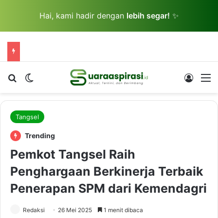
Hai, kami hadir dengan
lebih segar!
✨
Cari berita...
Switch skin
Log In
M
Tangsel
Trending
Pemkot Tangsel Raih
Penghargaan Berkinerja Terbaik
Penerapan SPM dari Kemendagri
Redaksi
26 Mei 2025
1 menit dibaca