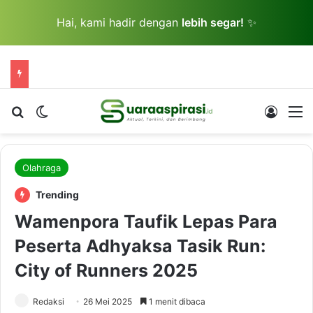
Hai, kami hadir dengan
lebih segar!
✨
Cari berita...
Switch skin
Log In
M
Olahraga
Trending
Wamenpora Taufik Lepas Para
Peserta Adhyaksa Tasik Run:
City of Runners 2025
Redaksi
26 Mei 2025
1 menit dibaca