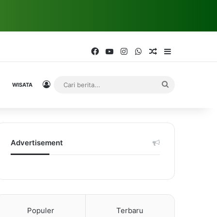
Facebook
YouTube
Instagram
WhatsApp
Random Article
Sidebar
Log In
Cari
WISATA
berita...
Advertisement
Populer
Terbaru