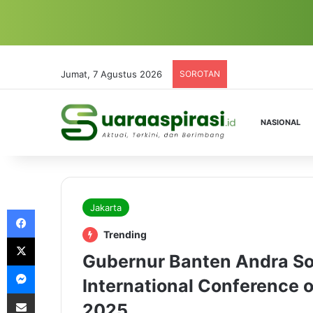
Jumat, 7 Agustus 2026
SOROTAN
NASIONAL
Jakarta
Facebook
Trending
X
Gubernur Banten Andra So
Messenger
International Conference o
Share via Email
2025