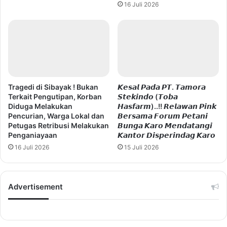
16 Juli 2026
Tragedi di Sibayak ! Bukan
𝙆𝙚𝙨𝙖𝙡 𝙋𝙖𝙙𝙖 𝙋𝙏. 𝙏𝙖𝙢𝙤𝙧𝙖
Terkait Pengutipan, Korban
𝙎𝙩𝙚𝙠𝙞𝙣𝙙𝙤 (𝙏𝙤𝙗𝙖
Diduga Melakukan
𝙃𝙖𝙨𝙛𝙖𝙧𝙢)..!! 𝙍𝙚𝙡𝙖𝙬𝙖𝙣 𝙋𝙞𝙣𝙠
Pencurian, Warga Lokal dan
𝘽𝙚𝙧𝙨𝙖𝙢𝙖 𝙁𝙤𝙧𝙪𝙢 𝙋𝙚𝙩𝙖𝙣𝙞
Petugas Retribusi Melakukan
𝘽𝙪𝙣𝙜𝙖 𝙆𝙖𝙧𝙤 𝙈𝙚𝙣𝙙𝙖𝙩𝙖𝙣𝙜𝙞
Penganiayaan
𝙆𝙖𝙣𝙩𝙤𝙧 𝘿𝙞𝙨𝙥𝙚𝙧𝙞𝙣𝙙𝙖𝙜 𝙆𝙖𝙧𝙤
16 Juli 2026
15 Juli 2026
Advertisement