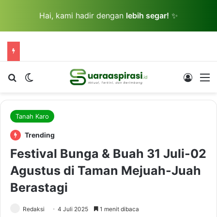
Hai, kami hadir dengan
lebih segar!
✨
Cari berita...
Switch skin
Log In
M
Tanah Karo
Trending
Festival Bunga & Buah 31 Juli-02
Agustus di Taman Mejuah-Juah
Berastagi
Redaksi
4 Juli 2025
1 menit dibaca