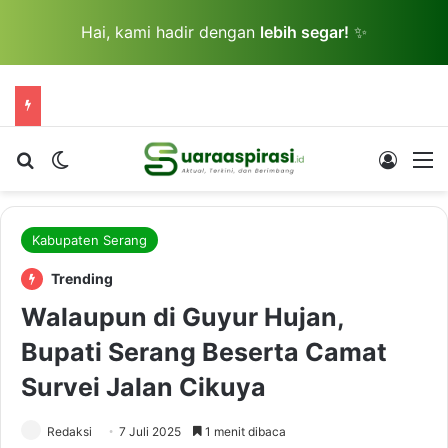
Hai, kami hadir dengan
lebih segar!
✨
Cari berita...
Switch skin
Log In
M
Kabupaten Serang
Trending
Walaupun di Guyur Hujan,
Bupati Serang Beserta Camat
Survei Jalan Cikuya
Redaksi
7 Juli 2025
1 menit dibaca