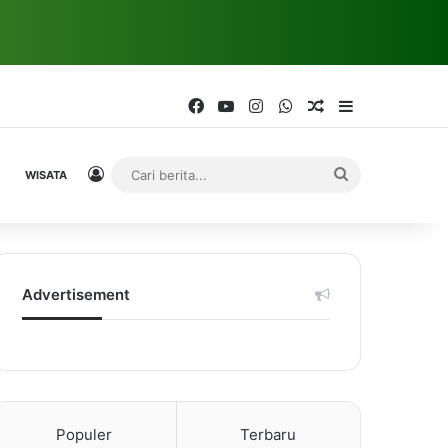
Facebook
YouTube
Instagram
WhatsApp
Random Article
Sidebar
Log In
Cari
WISATA
berita...
Advertisement
Populer
Terbaru