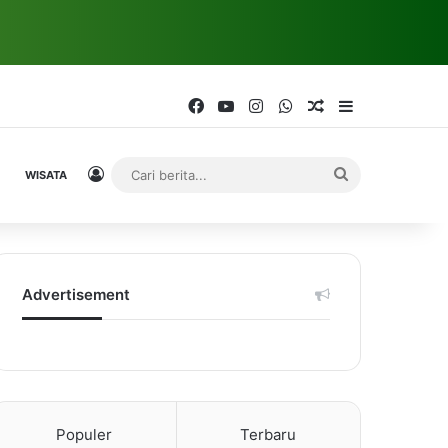
Facebook
YouTube
Instagram
WhatsApp
Random Article
Sidebar
Log In
Cari
WISATA
berita...
Advertisement
Populer
Terbaru