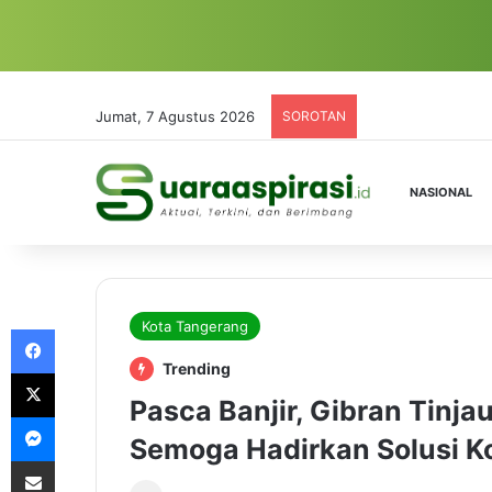
Jumat, 7 Agustus 2026
SOROTAN
NASIONAL
Kota Tangerang
Facebook
Trending
X
Pasca Banjir, Gibran Tinja
Messenger
Semoga Hadirkan Solusi K
Share via Email