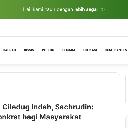
Hai, kami hadir dengan
lebih segar!
✨
DAERAH
BISNIS
POLITIK
HUKRIM
EDUKASI
DPRD BANTEN
u Ciledug Indah, Sachrudin:
onkret bagi Masyarakat