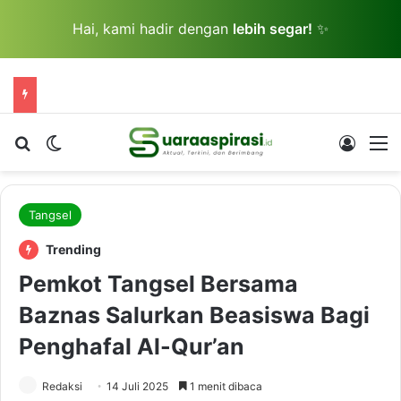
Hai, kami hadir dengan
lebih segar!
✨
Cari berita...
Switch skin
Log In
M
Tangsel
Trending
Pemkot Tangsel Bersama
Baznas Salurkan Beasiswa Bagi
Penghafal Al-Qur’an
Redaksi
14 Juli 2025
1 menit dibaca