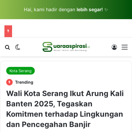
Hai, kami hadir dengan
lebih segar!
✨
Cari berita...
Switch skin
Log In
M
Kota Serang
Trending
Wali Kota Serang Ikut Arung Kali
Banten 2025, Tegaskan
Komitmen terhadap Lingkungan
dan Pencegahan Banjir