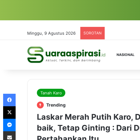
Minggu, 9 Agustus 2026
SOROTAN
NASIONAL
Tanah Karo
Facebook
Trending
X
Laskar Merah Putih Karo, 
Messenger
baik, Tetap Ginting : Dari 
Share via Email
Pertahankan Itu