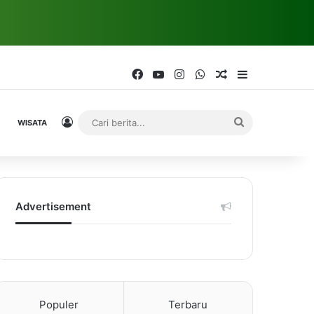
Facebook
YouTube
Instagram
WhatsApp
Random Article
Sidebar
Log In
Cari
WISATA
berita...
Advertisement
Populer
Terbaru