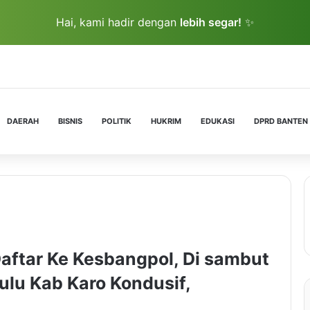
Hai, kami hadir dengan
lebih segar!
✨
DAERAH
BISNIS
POLITIK
HUKRIM
EDUKASI
DPRD BANTEN
Daftar Ke Kesbangpol, Di sambut
Dulu Kab Karo Kondusif,