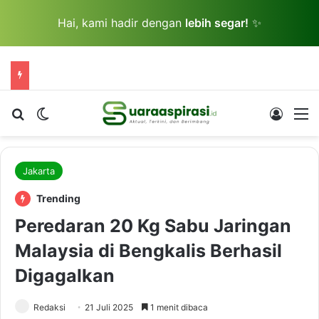
Hai, kami hadir dengan
lebih segar!
✨
Cari berita...
Switch skin
Log In
M
Jakarta
Trending
Peredaran 20 Kg Sabu Jaringan
Malaysia di Bengkalis Berhasil
Digagalkan
Redaksi
21 Juli 2025
1 menit dibaca