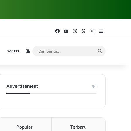
Facebook
YouTube
Instagram
WhatsApp
Random Article
Sidebar
Log In
Cari
WISATA
berita...
Advertisement
Populer
Terbaru