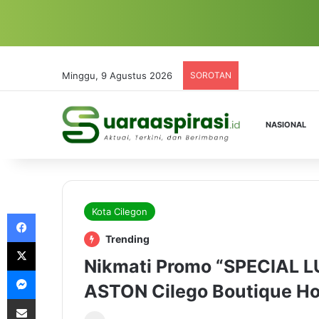
Minggu, 9 Agustus 2026
SOROTAN
NASIONAL
Kota Cilegon
Facebook
Trending
X
Nikmati Promo “SPECIAL 
Messenger
ASTON Cilego Boutique Ho
Share via Email