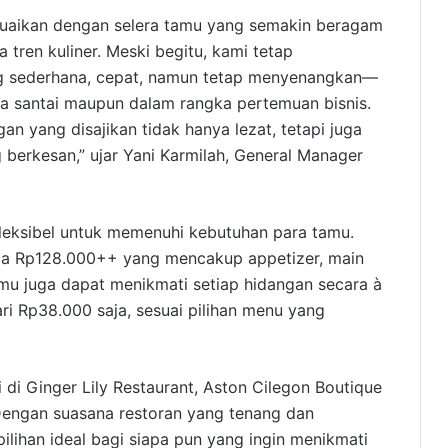
suaikan dengan selera tamu yang semakin beragam
tren kuliner. Meski begitu, kami tetap
 sederhana, cepat, namun tetap menyenangkan—
a santai maupun dalam rangka pertemuan bisnis.
n yang disajikan tidak hanya lezat, tetapi juga
erkesan,” ujar Yani Karmilah, General Manager
 fleksibel untuk memenuhi kebutuhan para tamu.
rga Rp128.000++ yang mencakup appetizer, main
amu juga dapat menikmati setiap hidangan secara à
ari Rp38.000 saja, sesuai pilihan menu yang
i di Ginger Lily Restaurant, Aston Cilegon Boutique
 Dengan suasana restoran yang tenang dan
ilihan ideal bagi siapa pun yang ingin menikmati