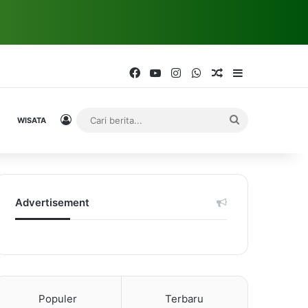
Facebook
YouTube
Instagram
WhatsApp
Random Article
Sidebar
Log In
Cari
WISATA
berita...
Advertisement
Populer
Terbaru