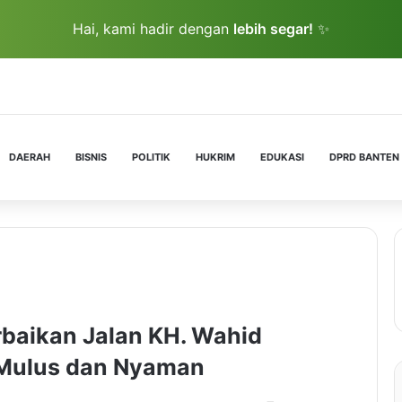
Hai, kami hadir dengan
lebih segar!
✨
DAERAH
BISNIS
POLITIK
HUKRIM
EDUKASI
DPRD BANTEN
rbaikan Jalan KH. Wahid
 Mulus dan Nyaman