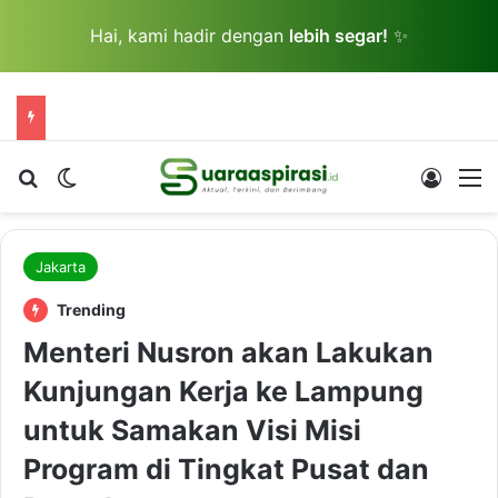
Hai, kami hadir dengan
lebih segar!
✨
Cari berita...
Switch skin
Log In
M
Jakarta
Trending
Menteri Nusron akan Lakukan
Kunjungan Kerja ke Lampung
untuk Samakan Visi Misi
Program di Tingkat Pusat dan