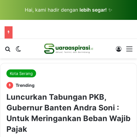
Hai, kami hadir dengan
lebih segar!
✨
Cari berita...
Switch skin
Log In
M
Kota Serang
Trending
Luncurkan Tabungan PKB,
Gubernur Banten Andra Soni :
Untuk Meringankan Beban Wajib
Pajak