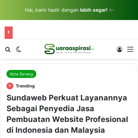
Hai, kami hadir dengan
lebih segar!
✨
Cari berita...
Switch skin
Log In
M
Kota Serang
Trending
Sundaweb Perkuat Layanannya
Sebagai Penyedia Jasa
Pembuatan Website Profesional
di Indonesia dan Malaysia