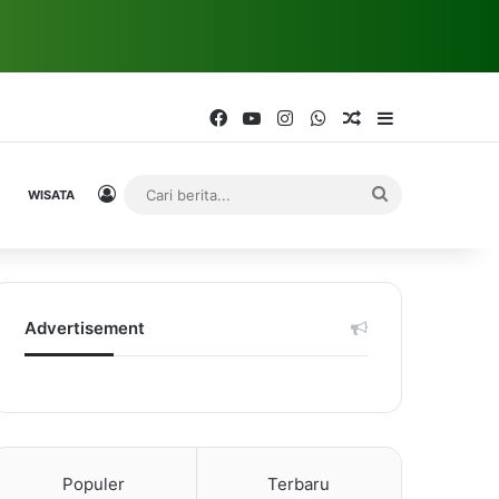
Facebook
YouTube
Instagram
WhatsApp
Random Article
Sidebar
Log In
Cari
WISATA
berita...
Advertisement
Populer
Terbaru