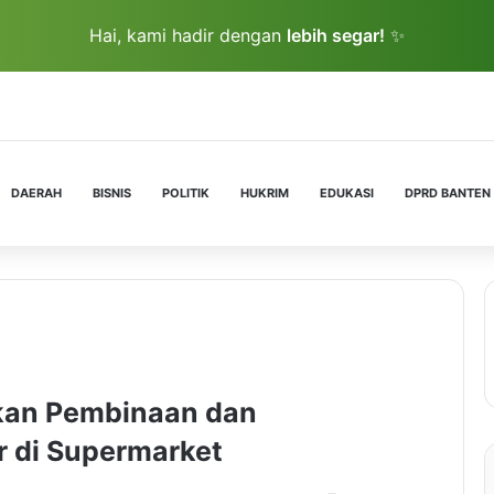
Hai, kami hadir dengan
lebih segar!
✨
DAERAH
BISNIS
POLITIK
HUKRIM
EDUKASI
DPRD BANTEN
kan Pembinaan dan
 di Supermarket