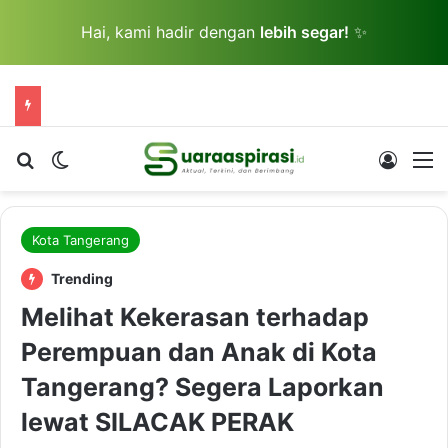
Hai, kami hadir dengan
lebih segar!
✨
Cari berita...
Switch skin
Log In
M
Kota Tangerang
Trending
Melihat Kekerasan terhadap
Perempuan dan Anak di Kota
Tangerang? Segera Laporkan
lewat SILACAK PERAK